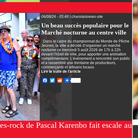
06/08/26 - 05:48 | charolaisnews-site
Un beau succès populaire pour le
Marché nocturne au centre ville
Dans le cadre du championnat du Monde de Pêche
Jeunes, la ville a décidé d’organiser un marché
nocturne ce mercredi 5 août 2026 de 17h à 22h
devant l’hôtel de ville, pour apporter une animation
complémentaire. L’événement a rencontré son public
et a rassemblé une trentaine de producteurs,
commerçants et artisans locaux.
Lire la suite de l'article
Facebook
Twitter
Reddit
Partager
es-rock de Pascal Karenbo fait escale au