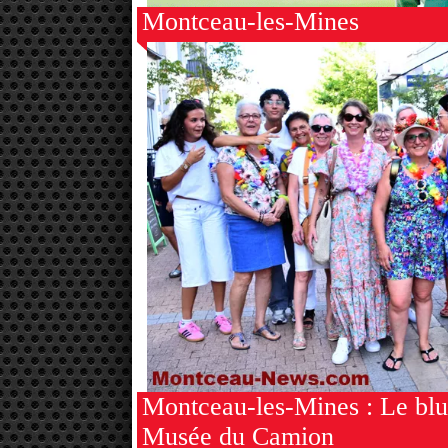
Montceau-les-Mines
Montceau-les-Mines : Le blu
Musée du Camion