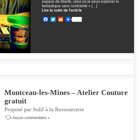
espace de liberté, celui où je peux explorer le
fantastique sans contrainte » […]
Lire la suite de l'article
Facebook
Twitter
Reddit
Partager
Montceau-les-Mines – Atelier Couture
gratuit
Proposé par Solif à la Ressourcerie
Aucun commentaire »