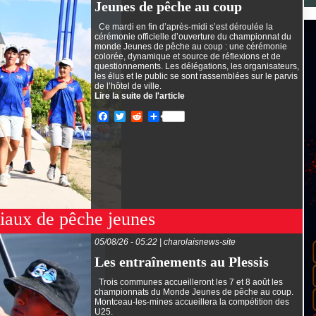
Jeunes de pêche au coup
Ce mardi en fin d’après-midi s’est déroulée la
cérémonie officielle d’ouverture du championnat du
monde Jeunes de pêche au coup : une cérémonie
colorée, dynamique et source de réflexions et de
questionnements. Les délégations, les organisateurs,
les élus et le public se sont rassemblées sur le parvis
de l’hôtel de ville.
Lire la suite de l'article
Facebook
Twitter
Reddit
Partager
aux de pêche jeunes
05/08/26 - 05:22 | charolaisnews-site
Les entraînements au Plessis
Trois communes accueilleront les 7 et 8 août les
championnats du Monde Jeunes de pêche au coup.
Montceau-les-mines accueillera la compétition des
U25.