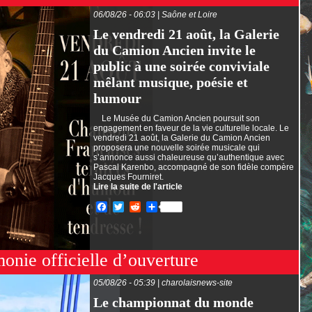
06/08/26 - 06:03 | Saône et Loire
Le vendredi 21 août, la Galerie
du Camion Ancien invite le
public à une soirée conviviale
mêlant musique, poésie et
humour
Le Musée du Camion Ancien poursuit son
engagement en faveur de la vie culturelle locale. Le
vendredi 21 août, la Galerie du Camion Ancien
proposera une nouvelle soirée musicale qui
s’annonce aussi chaleureuse qu’authentique avec
Pascal Karenbo, accompagné de son fidèle compère
Jacques Fourniret.
Lire la suite de l'article
Facebook
Twitter
Reddit
Partager
nie officielle d’ouverture
05/08/26 - 05:39 | charolaisnews-site
Le championnat du monde