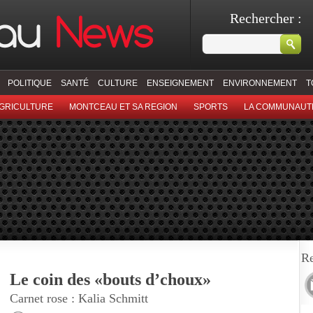
Rechercher :
POLITIQUE
SANTÉ
CULTURE
ENSEIGNEMENT
ENVIRONNEMENT
T
GRICULTURE
MONTCEAU ET SA REGION
SPORTS
LA COMMUNAUT
Re
Le coin des «bouts d’choux»
Carnet rose : Kalia Schmitt