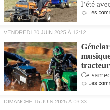
l’été ave
Les comm
VENDREDI 20 JUIN 2025 À 12:12
Génelard
musique
tracteu
Ce samed
Les comm
DIMANCHE 15 JUIN 2025 À 06:33