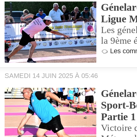
Génelar
Ligue 
Les génel
la 9ème 
Les comm
SAMEDI 14 JUIN 2025 À 05:46
Génelar
Sport-B
Partie 1
Victoire 