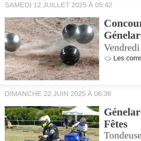
SAMEDI 12 JUILLET 2025 À 05:42
Concour
Génela
Vendredi 
Les comm
DIMANCHE 22 JUIN 2025 À 06:36
Génelar
Fêtes
Tondeuses