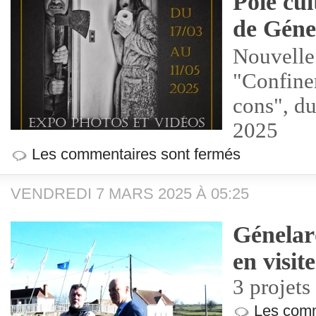
Pôle cul
de Géne
Nouvelle
"Confine
cons", d
2025
Les commentaires sont fermés
VENDREDI 7 MARS 2025 À 05:25
Génelard
en visite
3 projets
Les comm