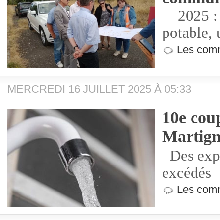
2025 : s
potable, 
Les comm
MERCREDI 16 JUILLET 2025 À 05:33
10e cou
Martign
Des expl
excédés
Les comm