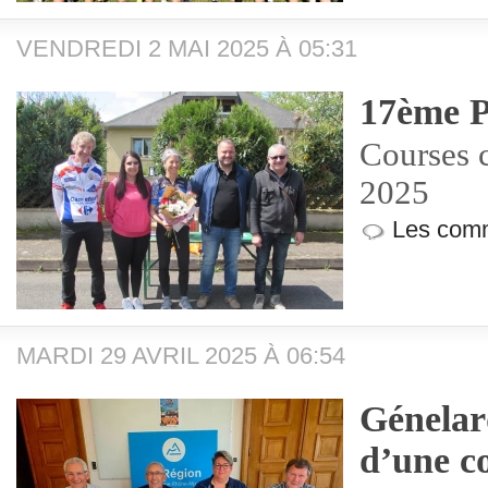
VENDREDI 2 MAI 2025 À 05:31
17ème P
Courses c
2025
Les comm
MARDI 29 AVRIL 2025 À 06:54
Génelar
d’une c