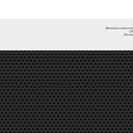
Montceau-news.com ©
SA
Mentio