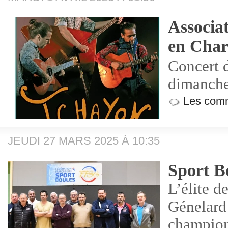
Associa
en Charo
Concert 
dimanche
Les comm
JEUDI 27 MARS 2025 À 10:35
Sport B
L’élite d
Génelard 
champion