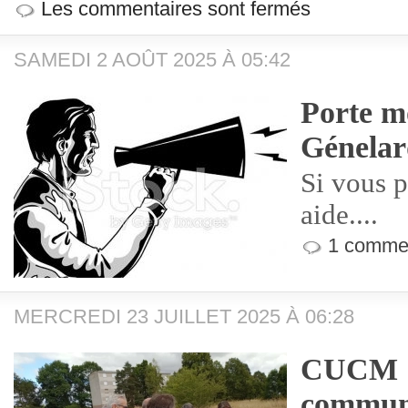
Les commentaires sont fermés
SAMEDI 2 AOÛT 2025 À 05:42
Porte m
Génela
Si vous p
aide....
1 commen
MERCREDI 23 JUILLET 2025 À 06:28
CUCM : 
commun