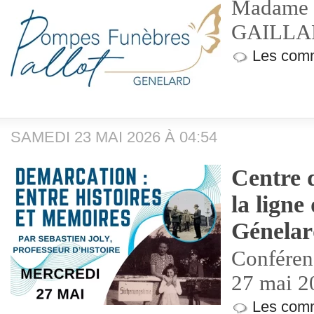
Madame M
GAILLA
Les comm
SAMEDI 23 MAI 2026 À 04:54
Centre d
la ligne
Génela
Conféren
27 mai 2
Les comm