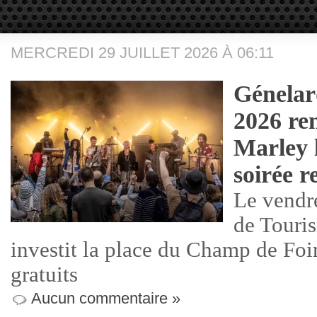
MERCREDI 29 JUILLET 2026 À 06:11
Génelar
2026 r
Marley 
soirée r
Le vendre
de Touri
investit la place du Champ de Foi
gratuits
Aucun commentaire »