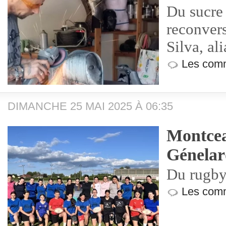
Du sucre 
reconvers
Silva, al
Les comm
DIMANCHE 25 MAI 2025 À 06:35
Montcea
Génela
Du rugb
Les comm