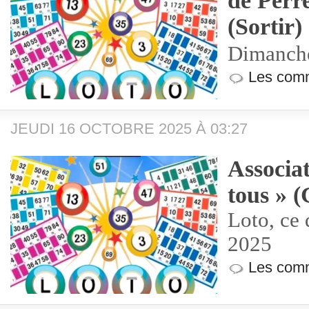
de Perr
(Sortir)
Dimanche
Les comm
JEUDI 16 OCTOBRE 2025 À 03:27
Associat
tous » 
Loto, ce
2025
Les comm