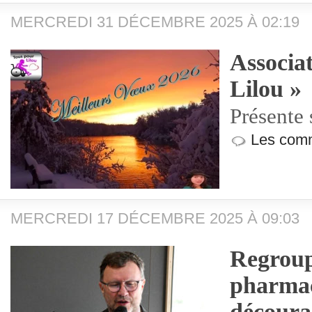
MERCREDI 31 DÉCEMBRE 2025 À 02:19
Associa
Lilou »
Présente
Les comm
MERCREDI 17 DÉCEMBRE 2025 À 09:03
Regrou
pharmac
découra