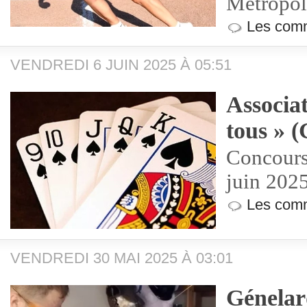
Métropol
Les comm
VENDREDI 6 JUIN 2025 À 05:51
Associat
tous » 
Concours
juin 202
Les comm
VENDREDI 30 MAI 2025 À 03:01
Génelard