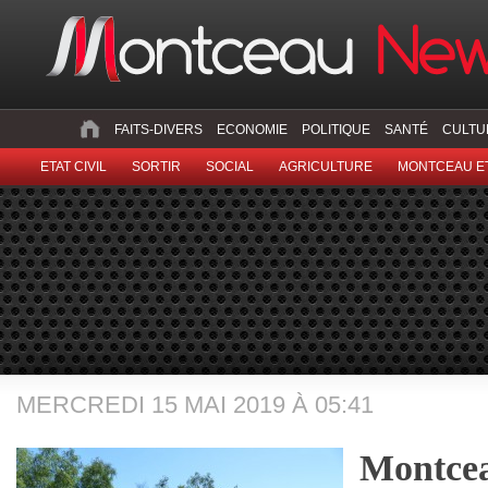
FAITS-DIVERS
ECONOMIE
POLITIQUE
SANTÉ
CULTU
ETAT CIVIL
SORTIR
SOCIAL
AGRICULTURE
MONTCEAU ET
MERCREDI 15 MAI 2019 À 05:41
Montcea