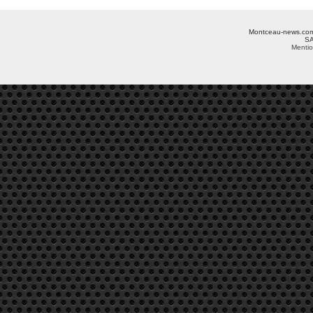
Montceau-news.com ©
SA
Mentio