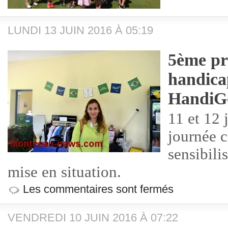
LUNDI 13 JUIN 2016 À 05:19
5ème pr
handica
HandiGo
11 et 12 
journée c
sensibili
mise en situation.
Les commentaires sont fermés
VENDREDI 10 JUIN 2016 À 07:22