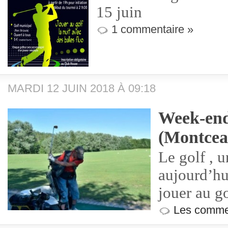
15 juin
1 commentaire »
MARDI 12 JUIN 2018 À 09:18
Week-end
(Montcea
Le golf , u
aujourd’hu
jouer au go
Les commen