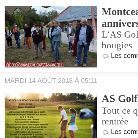
Montcea
anniver
L’AS Golf
bougies
Les comm
MARDI 14 AOÛT 2018 À 05:11
AS Golf
Tout ce qu
rentrée
Les comm