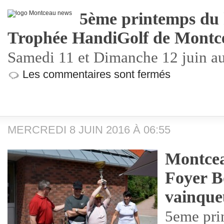
5ème printemps du 
Trophée HandiGolf de Montc
Samedi 11 et Dimanche 12 juin a
Les commentaires sont fermés
MERCREDI 8 JUIN 2016 À 06:55
Montce
Foyer B
vainque
5eme pri