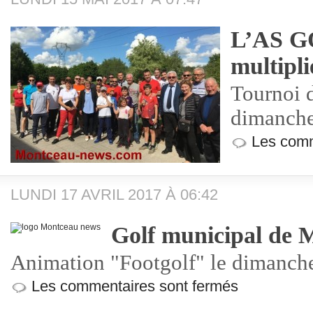
L’AS G
multiplie
Tournoi 
dimanche
Les comm
LUNDI 17 AVRIL 2017 À 06:42
Golf municipal de 
Animation "Footgolf" le dimanch
Les commentaires sont fermés