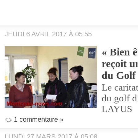
JEUDI 6 AVRIL 2017 À 05:55
« Bien ê
reçoit 
du Golf
Le carita
du golf d
LAYUS
1 commentaire »
LUNDI 27 MARS 2017 À 05:08