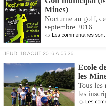
Golf municipal (M
Mines)
Nocturne au golf, c
septembre 2016
Les commentaires sont
JEUDI 18 AOÛT 2016 À 05:36
Ecole d
les-Mine
Tous les
les inscri
Les comm