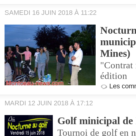
SAMEDI 16 JUIN 2018 À 11:22
Nocturn
municip
Mines)
"Contrat
édition
Les comm
MARDI 12 JUIN 2018 À 17:12
Golf minicipal d
Tournoi de golf en 