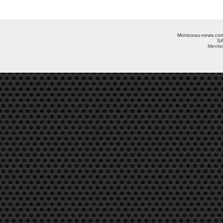
Montceau-news.com ©
SA
Mentio