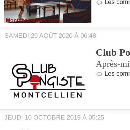
Les comm
SAMEDI 29 AOÛT 2020 À 06:48
Club Po
Après-mi
Les comm
JEUDI 10 OCTOBRE 2019 À 05:25