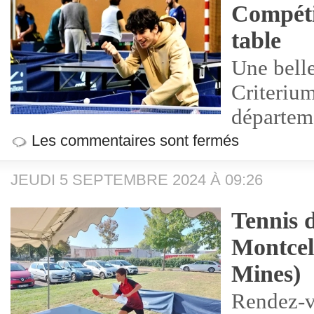
Compéti
table
Une belle
Criterium
départe
Les commentaires sont fermés
JEUDI 5 SEPTEMBRE 2024 À 09:26
Tennis 
Montcel
Mines)
Rendez-v