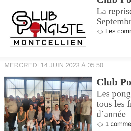
La repris
Septembr
Les comm
MERCREDI 14 JUIN 2023 À 05:50
Club Po
Les pongi
tous les f
d’année
1 commen