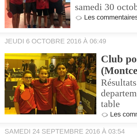
samedi 30 octo
Les commentaires
JEUDI 6 OCTOBRE 2016 À 06:49
Club po
(Montce
Résultats
departeme
table
Les comm
SAMEDI 24 SEPTEMBRE 2016 À 03:54