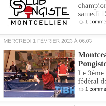
champion
samedi 1
1 commen
MERCREDI 1 FÉVRIER 2023 À 06:03
Montcea
Pongist
Le 3ème 
fédéral d
1 commen