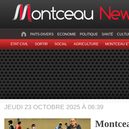
FAITS-DIVERS
ECONOMIE
POLITIQUE
SANTÉ
CULTU
ETAT CIVIL
SORTIR
SOCIAL
AGRICULTURE
MONTCEAU ET
JEUDI 23 OCTOBRE 2025 À 06:39
Montcea