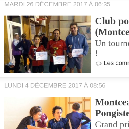
MARDI 26 DÉCEMBRE 2017 À 06:35
Club po
(Montce
Un tourno
!
Les comm
LUNDI 4 DÉCEMBRE 2017 À 08:56
Montcea
Pongist
Grand pr