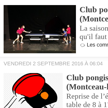
Club po
(Montce
La saison
qu'il faut
Les comm
VENDREDI 2 SEPTEMBRE 2016 À 06:04
Club pongis
(Montceau-l
Reprise de l’
table de 8 à 