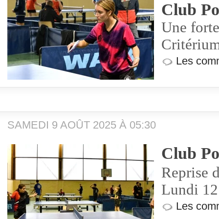
Club Po
Une forte
Critériu
Les comm
SAMEDI 9 AOÛT 2025 À 05:30
Club Po
Reprise d
Lundi 12
Les comm