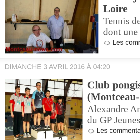
Loire
Tennis de
dont une f
Les comm
DIMANCHE 3 AVRIL 2016 À 04:20
Club pongis
(Montceau-
Alexandre An
du GP Jeune
Les commentai