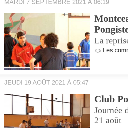
MARDI 7 SEPTEMBRE 2021 À 06:19
Montcea
Pongist
La repris
Les comm
JEUDI 19 AOÛT 2021 À 05:47
Club Po
Journée 
21 août