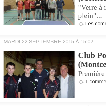
"Verre à 
plein"...
Les comm
MARDI 22 SEPTEMBRE 2015 À 15:02
Club Po
(Montce
Première 
1 commen