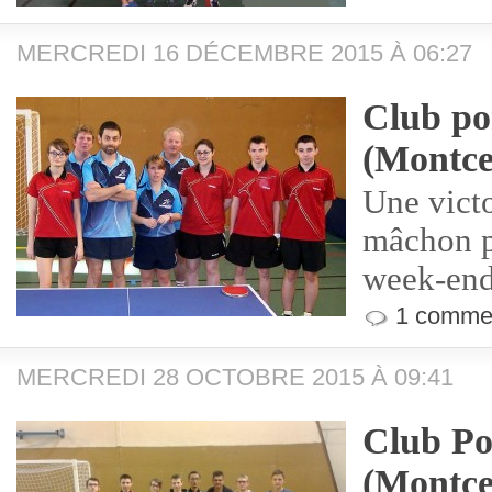
MERCREDI 16 DÉCEMBRE 2015 À 06:27
Club po
(Montce
Une victo
mâchon p
week-end
1 commen
MERCREDI 28 OCTOBRE 2015 À 09:41
Club Po
(Montce