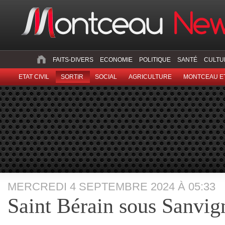
FAITS-DIVERS
ECONOMIE
POLITIQUE
SANTÉ
CULTU
ETAT CIVIL
SORTIR
SOCIAL
AGRICULTURE
MONTCEAU ET
MERCREDI 4 SEPTEMBRE 2024 À 05:33
Saint Bérain sous Sanvig