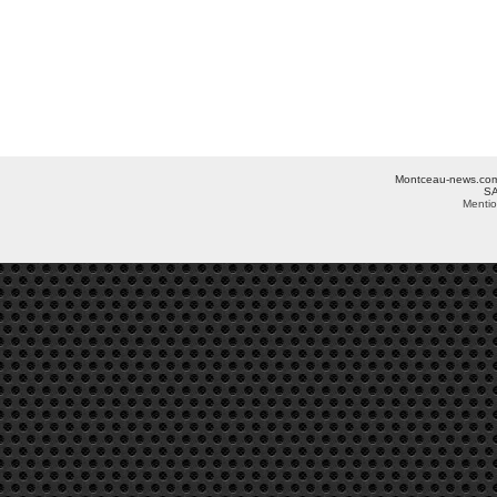
Montceau-news.com ©
SA
Mentio