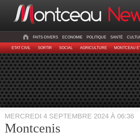
FAITS-DIVERS
ECONOMIE
POLITIQUE
SANTÉ
CULTU
ETAT CIVIL
SORTIR
SOCIAL
AGRICULTURE
MONTCEAU ET
MERCREDI 4 SEPTEMBRE 2024 À 06:36
Montcenis