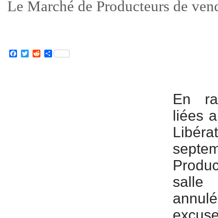
Le Marché de Producteurs de ven
Facebook
Twitter
Reddit
Partager
En rai
liées 
Libéra
septe
Produ
salle
annul
excus