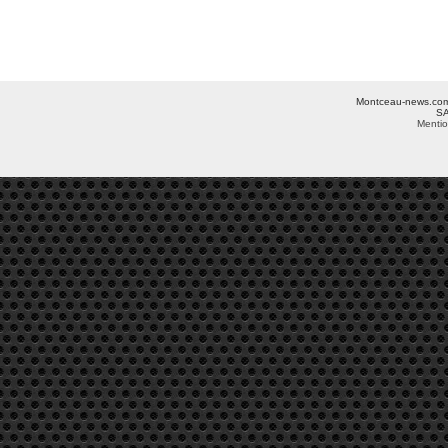
Montceau-news.com ©
SA
Mentio