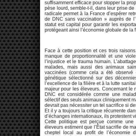
suffisamment efficace pour stopper la prop
pèse lourd, semble-t-il, dans leur prise de
radicale permet à la France d’espérer ret
de DNC sans vaccination » auprès de l’
statut est capital pour garantir les export
protégeant ainsi l’économie globale de la fi
Face à cette position et ces trois raison
manque de proportionnalité et une violenc
l’injustice et le trauma humain. L’abatta
malades, mais aussi des animaux sai
vaccinées (comme cela a été observé 
génétique sélectionné sur des décennies,
l’excellence de la filière et à la lutte sa
majeur pour les éleveurs. Concernant le m
DNC est considérée comme une maladie à
sélectif des seuls animaux cliniquement ma
devrait pas nécessiter un tel sacrifice si d
Et il y a toujours la critique récurrente 
d’échanges internationaux, ils protestent v
Cette politique est perçue comme une s
éleveurs estiment que l’État sacrifie de ma
cheptel local au profit de l’économie d