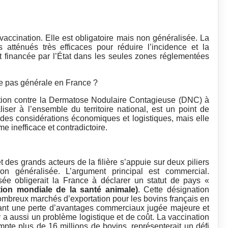
 vaccination. Elle est obligatoire mais non généralisée. La
s atténués très efficaces pour réduire l’incidence et la
et financée par l’État dans les seules zones réglementées
le pas générale en France ?
nation contre la Dermatose Nodulaire Contagieuse (DNC) à
ser à l’ensemble du territoire national, est un point de
r des considérations économiques et logistiques, mais elle
 inefficace et contradictoire.
et des grands acteurs de la filière s’appuie sur deux piliers
ation généralisée. L’argument principal est commercial.
isée obligerait la France à déclarer un statut de pays «
tion mondiale de la santé animale)
. Cette désignation
nombreux marchés d’exportation pour les bovins français en
ant une perte d’avantages commerciaux jugée majeure et
Il y a aussi un problème logistique et de coût. La vaccination
ompte plus de 16 millions de bovins, représenterait un défi