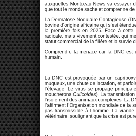
auxquelles Montceau News va essayer de
que tout le monde sache et comprenne de quo
La Dermatose Nodulaire Contagieuse (D
bovine d’origine africaine qui s’est étend
la première fois en 2025. Face à cette 
radicale, mais vivement contestée, qui me
statut commercial de la filière et la survie 
Comprendre la menace car la DNC est un
humain.
La DNC est provoquée par un capripoxviru
muqueux, une chute de lactation, et parfoi
l’élevage. Le virus se propage principa
moucherons
Culicoides
). La transmission
l’isolement des animaux complexes. La DNC
l’affirment l’Organisation mondiale de l
pas transmissible à l’homme. La viande
vétérinaire, soulignant que la crise est p