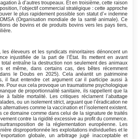
agation à d’autres troupeaux. Et en troisième, cette raison
 position, l’objectif commercial stratégique : cette approche
rouver le plus rapidement possible son statut d’« indemne
OMSA (Organisation mondiale de la santé animale). Ce
ations de bovins et de produits bovins vers les pays tiers,
lière.
s, les éleveurs et les syndicats minoritaires dénoncent un
e injustifiée de la part de l’État. Ils mettent en avant
ge total entraîne la destruction non seulement des animaux
ns et même, dans certains cas, des bêtes récemment
dans le Doubs en 2025). Cela anéantit un patrimoine
 il faut entendre cet argument car il participe aussi à
nitaire. Pour eux cela provoque un traumatisme psychologique
anque de proportionnalité sanitaire, ils rappellent que la
 faible mortalité. Les critiques réclament l’abattage
lades, ou un isolement strict, arguant que l’éradication ne
es alternatives comme la vaccination et l’isolement existent.
dans ce domaine comme dans celui de la signature de traités
ivement contre la rigidité excessive au profit du commerce.
urtransposition de la réglementation européenne. Les
nière disproportionnée les exploitations individuelles et le
’exportation globale, un arbitrage jugé inacceptable et