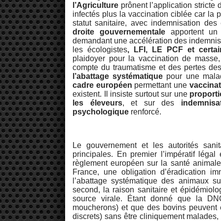
l’Agriculture
prônent l’application strict
infectés plus la vaccination ciblée car la 
statut sanitaire, avec indemnisation des 
droite gouvernementale
apportent un s
demandant une accélération des indemnisat
les écologistes
, LFI, LE PCF et certa
plaidoyer pour la vaccination de masse
compte du traumatisme et des pertes de
l’abattage systématique
pour une malad
cadre européen
permettant une
vaccinat
existent. Il insiste surtout sur une
proport
les éleveurs
, et sur des
indemnisa
psychologique
renforcé.
Le gouvernement et les autorités sanita
principales. En premier l’impératif lég
règlement européen sur la santé animale.
France, une obligation d’éradication im
l’abattage systématique des animaux sus
second, la raison sanitaire et épidémiolo
source virale. Étant donné que la DN
moucherons) et que des bovins peuvent ê
discrets) sans être cliniquement malades,