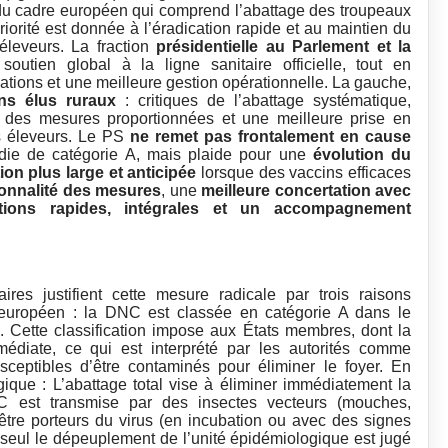
e du cadre européen qui comprend l’abattage des troupeaux
priorité est donnée à l’éradication rapide et au maintien du
éleveurs. La fraction
présidentielle au Parlement et la
outien global à la ligne sanitaire officielle, tout en
ions et une meilleure gestion opérationnelle. La gauche,
ins élus ruraux
: critiques de l’abattage systématique,
, des mesures proportionnées et une meilleure prise en
s éleveurs. Le PS
ne remet pas frontalement en cause
ie de catégorie A, mais plaide pour une
évolution du
ion plus large et anticipée
lorsque des vaccins efficaces
ionnalité des mesures
, une
meilleure concertation avec
tions rapides, intégrales et un accompagnement
ires justifient cette mesure radicale par trois raisons
al européen : la DNC est classée en catégorie A dans le
 Cette classification impose aux États membres, dont la
médiate, ce qui est interprété par les autorités comme
ceptibles d’être contaminés pour éliminer le foyer. En
gique : L’abattage total vise à éliminer immédiatement la
C est transmise par des insectes vecteurs (mouches,
tre porteurs du virus (en incubation ou avec des signes
 seul le dépeuplement de l’unité épidémiologique est jugé