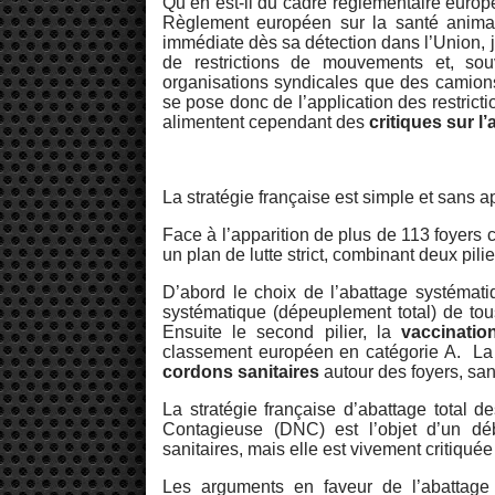
Qu’en est-il du cadre réglementaire euro
Règlement européen sur la santé animal
immédiate dès sa détection dans l’Union, ju
de restrictions de mouvements et, souv
organisations syndicales que des camions 
se pose donc de l’application des restricti
alimentent cependant des
critiques sur l
La stratégie française est simple et sans ap
Face à l’apparition de plus de 113 foyers c
un plan de lutte strict, combinant deux pili
D’abord le choix de l’abattage systémati
systématique (dépeuplement total) de tous
Ensuite le second pilier, la
vaccinatio
classement européen en catégorie A. La v
cordons sanitaires
autour des foyers, sans
La stratégie française d’abattage total 
Contagieuse (DNC) est l’objet d’un déb
sanitaires, mais elle est vivement critiqué
Les arguments en faveur de l’abattage (