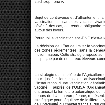
« schizophrène ».
Sujet de controverse et d’affrontement, la
vaccination, utilisant des vaccins vivant
sévérité des cas, est rendue obligatoire 
autour des foyers.
Pourquoi la vaccination anti-DNC n’est-el
La décision de l’État de limiter la vacci
des zones réglementées, sans la générali
friction majeur. Cette stratégie repose su
est perçue par de nombreux éleveurs comme
La stratégie du ministère de l’Agriculture 
pour justifier leur position antivaccin
L’instauration d’une vaccination général
vacciné » auprès de l’OMSA (
Organisa
entraînerait la fermeture automatique de 
dehors de l’Union européenne, représent
stratégique pour l’équilibre de la filière. 
de l’intégralité du cheptel français, qui c