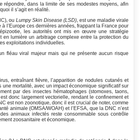
 répondre, dans la limite de ses modestes moyens, afin
i il s’agit en réalité.
NC), ou
Lumpy Skin Disease (LSD)
, est une maladie virale
ue à l’Europe ces dernières années, frappant la France pour
épizootie, les autorités ont mis en œuvre une stratégie
t en lumière un arbitrage complexe entre la protection du
des exploitations individuelles.
 fléau viral majeur mais qui ne présente aucun risque
s, entraînant fièvre, l’apparition de nodules cutanés et
s une mortalité, avec un impact économique significatif sur
lement par des insectes hématophages (stomoxes, taons,
 est donc largement vectorielle, rendant le confinement et
 est non zoonotique, donc il est crucial de noter, comme
a santé animale (OMSA/WOAH) et l’EFSA, que la DNC n’est
 des animaux infectés reste consommable sous contrôle
urement zoosanitaire et économique.