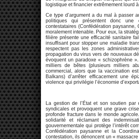
logistique et financier extrêmement lourd à
Ce type d’argument a du mal à passer aup
politiques qui présentent donc une c
contestataires (Confédération paysanne, C
moralement intenable. Pour eux, la stratégi
filière présente une efficacité sanitaire f
insuffisant pour stopper une maladie tran
respectent pas les zones administrative
propagation du virus vers de nouveaux dép
évoquent un paradoxe « schizophrène ». I
milliers de bêtes (plusieurs milliers 
commercial, alors que la vaccination e
Balkans) d’arrêter efficacement une ép
violence qui privilégie l’économie d’exporta
La gestion de l’État et son soutien par 
syndicales et provoquent une grave cris
profonde fracture dans le monde agricole.
solidarité et réclamant des indemnisat
gouvernementale qui protège l’intérêt comm
Confédération paysanne et la Coordina
contestation, ils dénoncent un « massacre »