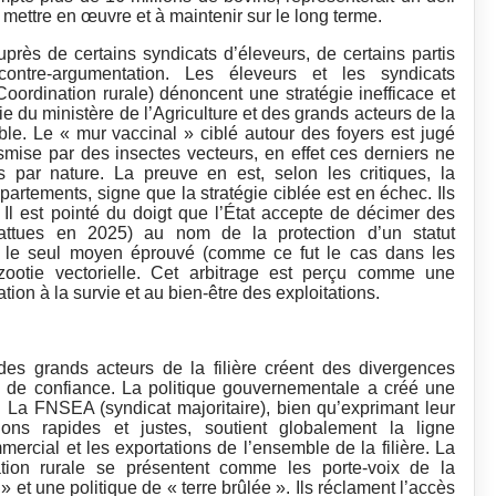
 mettre en œuvre et à maintenir sur le long terme.
rès de certains syndicats d’éleveurs, de certains partis
ontre-argumentation. Les éleveurs et les syndicats
oordination rurale) dénoncent une stratégie inefficace et
e du ministère de l’Agriculture et des grands acteurs de la
aible. Le « mur vaccinal » ciblé autour des foyers est jugé
smise par des insectes vecteurs, en effet ces derniers ne
s par nature. La preuve en est, selon les critiques, la
artements, signe que la stratégie ciblée est en échec. Ils
l est pointé du doigt que l’État accepte de décimer des
abattues en 2025) au nom de la protection d’un statut
st le seul moyen éprouvé (comme ce fut le cas dans les
izootie vectorielle. Cet arbitrage est perçu comme une
tion à la survie et au bien-être des exploitations.
des grands acteurs de la filière créent des divergences
e de confiance. La politique gouvernementale a créé une
 La FNSEA (syndicat majoritaire), bien qu’exprimant leur
ions rapides et justes, soutient globalement la ligne
ercial et les exportations de l’ensemble de la filière. La
tion rurale se présentent comme les porte-voix de la
 et une politique de « terre brûlée ». Ils réclament l’accès