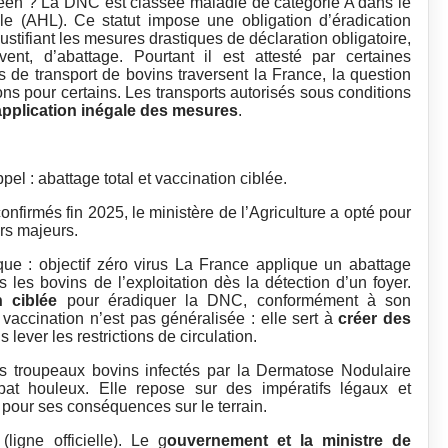
péen ? La DNC est classée maladie de catégorie A dans le
e (AHL). Ce statut impose une obligation d’éradication
stifiant les mesures drastiques de déclaration obligatoire,
ent, d’abattage. Pourtant il est attesté par certaines
de transport de bovins traversent la France, la question
ons pour certains. Les transports autorisés sous conditions
’application inégale des mesures
.
pel : abattage total et vaccination ciblée.
onfirmés fin 2025, le ministère de l’Agriculture a opté pour
ers majeurs.
que : objectif zéro virus La France applique un abattage
 les bovins de l’exploitation dès la détection d’un foyer.
n ciblée
pour éradiquer la DNC, conformément à son
accination n’est pas généralisée : elle sert à
créer des
 lever les restrictions de circulation.
des troupeaux bovins infectés par la Dermatose Nodulaire
at houleux. Elle repose sur des impératifs légaux et
e pour ses conséquences sur le terrain.
ligne officielle). Le g
ouvernement et la ministre de