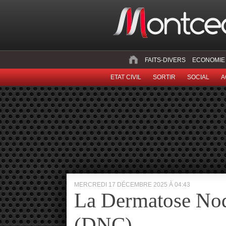
FAITS-DIVERS
ECONOMIE
ETAT CIVIL
SORTIR
SOCIAL
A
MERCREDI 17 DÉCEMBRE 2025 À 04:43
La Dermatose Nod
(DNC)