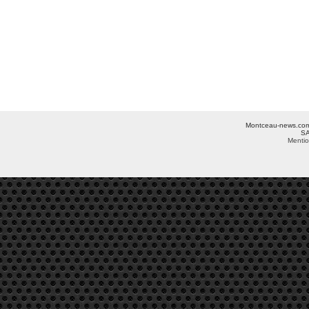
Montceau-news.com ©
SA
Mentio