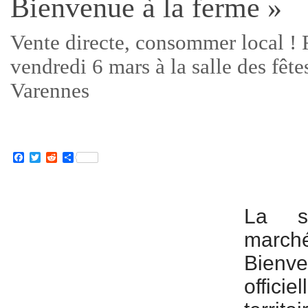
Bienvenue à la ferme »
Vente directe, consommer local !
vendredi 6 mars à la salle des fête
Varennes
Facebook
Twitter
Reddit
Partager
La s
march
Bienve
officie