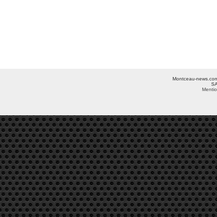
Montceau-news.com ©
SA
Mentio