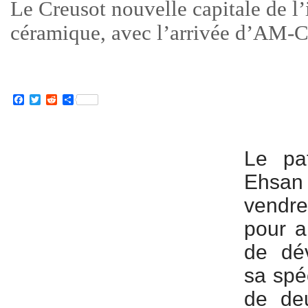
Le Creusot nouvelle capitale de l
céramique, avec l’arrivée d’AM
Facebook
Twitter
Reddit
Partager
Le pat
Ehsan
vendre
pour a
de dé
sa spéc
de deu