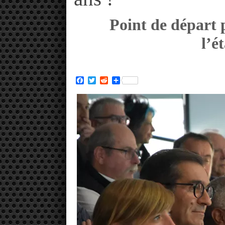
Point de départ p
l’é
Facebook
Twitter
Reddit
Partager