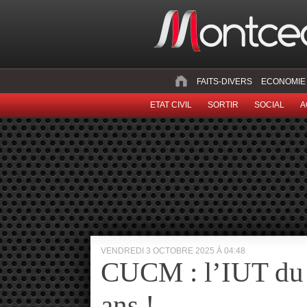
FAITS-DIVERS
ECONOMIE
ETAT CIVIL
SORTIR
SOCIAL
A
VENDREDI 3 OCTOBRE 2025 À 04:48
CUCM : l’IUT du 
ans !