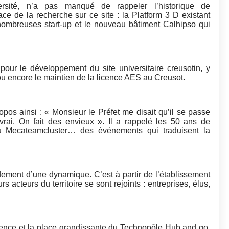
ersité, n’a pas manqué de rappeler l’historique de
ace de la recherche sur ce site : la Platform 3 D existant
ombreuses start-up et le nouveau bâtiment Calhipso qui
 pour le développement du site universitaire creusotin, y
ou encore le maintien de la licence AES au Creusot.
opos ainsi : « Monsieur le Préfet me disait qu’il se passe
rai. On fait des envieux ». Il a rappelé les 50 ans de
u Mecateamcluster… des événements qui traduisent la
ndement d’une dynamique. C’est à partir de l’établissement
s acteurs du territoire se sont rejoints : entreprises, élus,
gence et la place grandissante du Technopôle Hub and go,