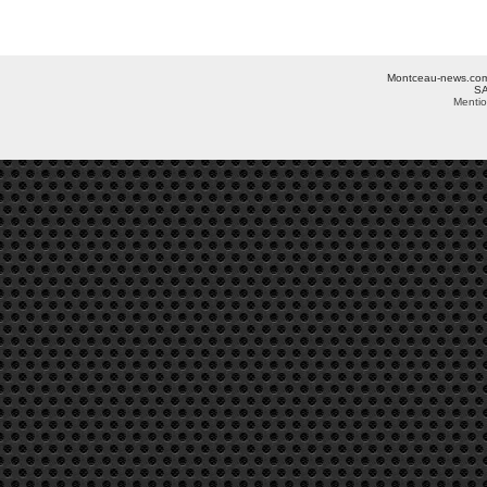
Montceau-news.com ©
SA
Mentio