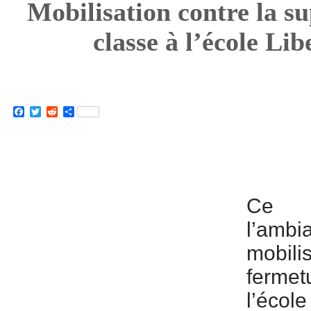
Mobilisation contre la s
classe à l’école Li
Facebook
Twitter
Reddit
Partager
Ce v
l’am
mobil
fermet
l’écol