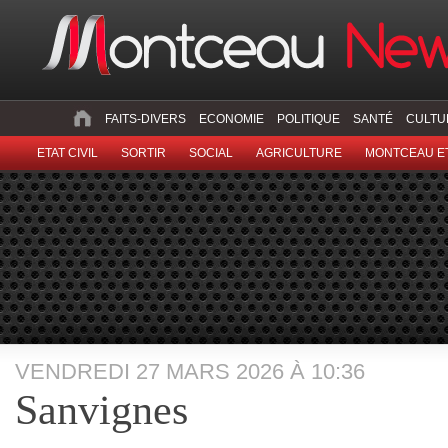
FAITS-DIVERS
ECONOMIE
POLITIQUE
SANTÉ
CULTU
ETAT CIVIL
SORTIR
SOCIAL
AGRICULTURE
MONTCEAU ET
VENDREDI 27 MARS 2026 À 10:36
Sanvignes