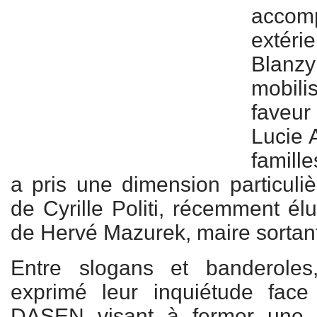
accom
extérie
Bla
mobili
faveur
Lucie 
famill
a pris une dimension particuli
de Cyrille Politi, récemment él
de Hervé Mazurek, maire sortan
Entre slogans et banderoles
exprimé leur inquiétude fac
DASEN visant à fermer une c