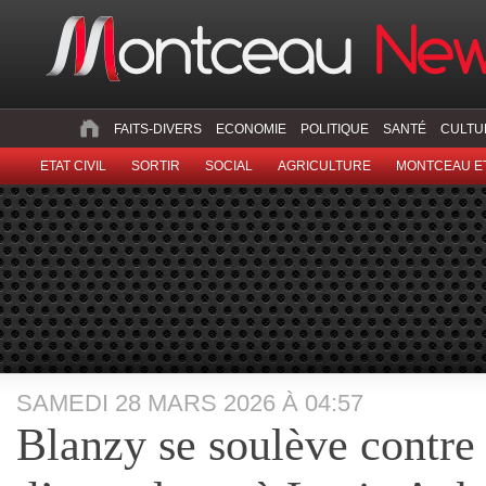
FAITS-DIVERS
ECONOMIE
POLITIQUE
SANTÉ
CULTU
ETAT CIVIL
SORTIR
SOCIAL
AGRICULTURE
MONTCEAU ET
SAMEDI 28 MARS 2026 À 04:57
Blanzy se soulève contre