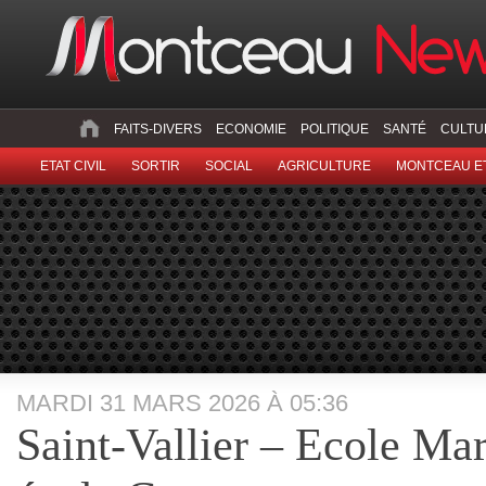
FAITS-DIVERS
ECONOMIE
POLITIQUE
SANTÉ
CULTU
ETAT CIVIL
SORTIR
SOCIAL
AGRICULTURE
MONTCEAU ET
MARDI 31 MARS 2026 À 05:36
Saint-Vallier – Ecole Mar