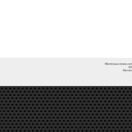
Montceau-news.com ©
SA
Mentio