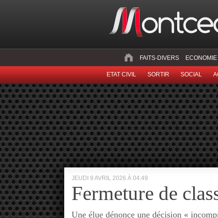
FAITS-DIVERS
ECONOMIE
ETAT CIVIL
SORTIR
SOCIAL
A
JEUDI 9 AVRIL 2026 À 04:49
Fermeture de clas
Une élue dénonce une décision « incomp