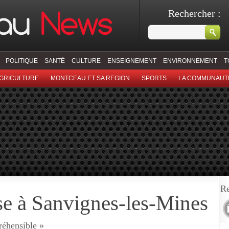
Rechercher :
POLITIQUE
SANTÉ
CULTURE
ENSEIGNEMENT
ENVIRONNEMENT
T
GRICULTURE
MONTCEAU ET SA REGION
SPORTS
LA COMMUNAUT
Re
se à Sanvignes-les-Mines
réhensible »