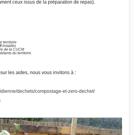
amment ceux issus de la préparation de repas).
 territoire
if
installés
toire de la CUCM
itants du territoire.
ur les aides, nous vous invitons à :
tidienne/dechets/compostage-et-zero-dechet/
6