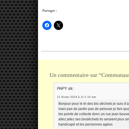
Partager :
Cliquez
Cliquer
pour
pour
partager
partager
sur
sur
Facebook(ouvre
X(ouvre
dans
dans
une
une
nouvelle
nouvelle
fenêtre)
fenêtre)
Un commentaire sur “Communaut
PAPY
dit :
21 février 2024 à 11 h 10 min
Bonjour pour le tri des bio déchets je suis d
mais pas de jardin pas de pelouse je fais qu
les points de collecte donc un rue jean bouver
allez jetez ses biodéchets ils seraient plus
handicapé et les personnes agées