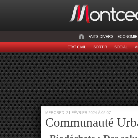
FAITS-DIVERS
ECONOMIE
ETAT CIVIL
SORTIR
SOCIAL
A
MERCREDI 21 FÉVRIER 2024 À 05:07
Communauté Urba