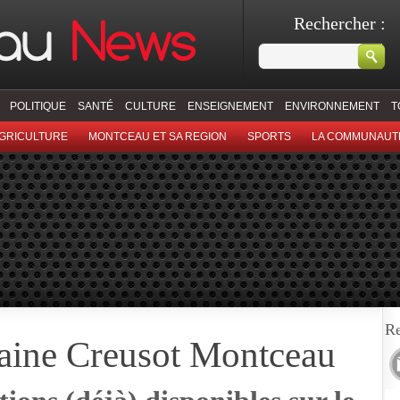
Rechercher :
POLITIQUE
SANTÉ
CULTURE
ENSEIGNEMENT
ENVIRONNEMENT
T
GRICULTURE
MONTCEAU ET SA REGION
SPORTS
LA COMMUNAUT
Re
ine Creusot Montceau