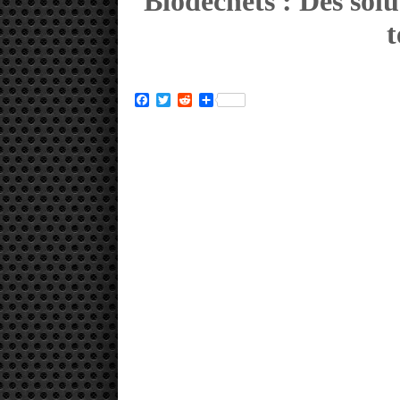
Biodéchets : Des solu
t
Facebook
Twitter
Reddit
Partager