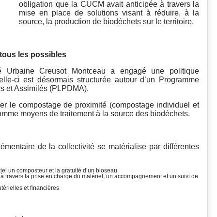
obligation que la CUCM avait anticipée à travers la
mise en place de solutions visant à réduire, à la
source, la production de biodéchets sur le territoire.
de tous les possibles
é Urbaine Creusot Montceau a engagé une politique
elle-ci est désormais structurée autour d’un Programme
s et Assimilés (PLPDMA).
ier le compostage de proximité (compostage individuel et
 comme moyens de traitement à la source des biodéchets.
mentaire de la collectivité se matérialise par différentes
tiel un composteur et la gratuité d’un bioseau
:
à travers la prise en charge du matériel, un accompagnement et un suivi de
térielles et financières