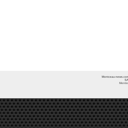
Montceau-news.com ©
SA
Mentio