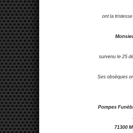
ont la tristess
Monsie
survenu le 25 d
Ses obsèques ont 
Pompes Funèbr
71300 