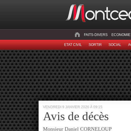
FAITS-DIVERS
ECONOMIE
ETAT CIVIL
SORTIR
SOCIAL
A
VENDREDI 9 JANVIER 2026 À 09:15
Avis de décès
Monsieur Daniel CORNELOUP