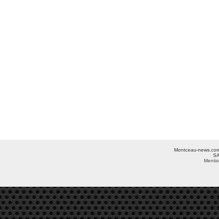
Montceau-news.com ©
SA
Mentio