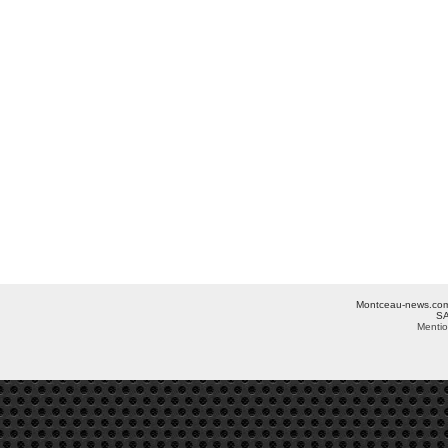
Montceau-news.com ©
SA
Mentio