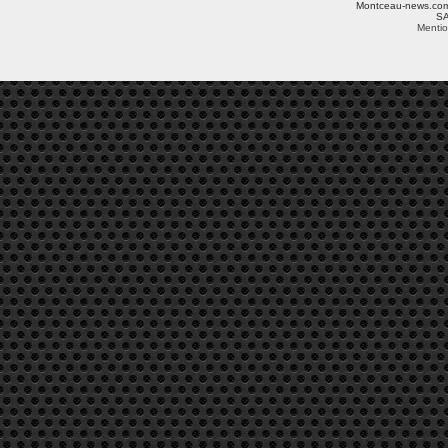
Montceau-news.com ©
SA
Mentio