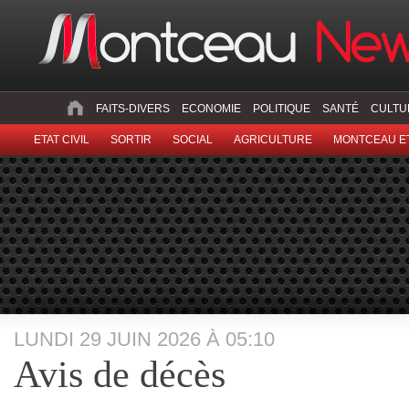
FAITS-DIVERS
ECONOMIE
POLITIQUE
SANTÉ
CULTU
ETAT CIVIL
SORTIR
SOCIAL
AGRICULTURE
MONTCEAU ET
LUNDI 29 JUIN 2026 À 05:10
Avis de décès