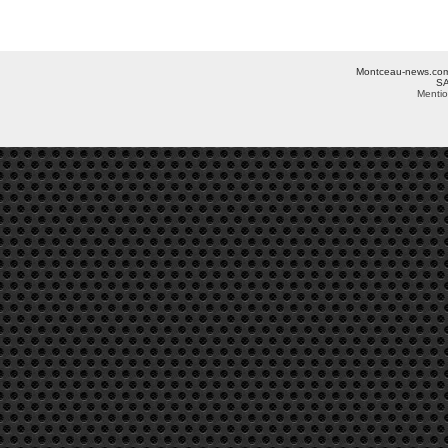
Montceau-news.com ©
SA
Mentio