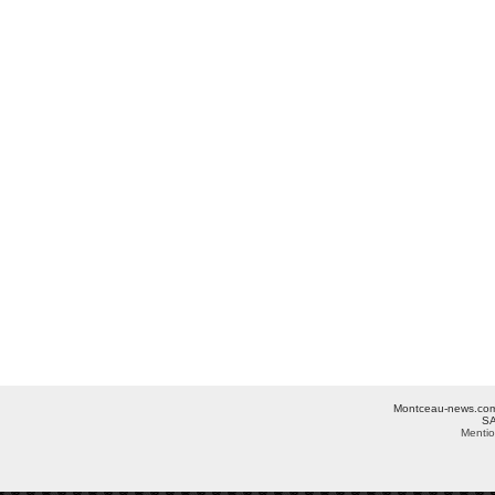
Montceau-news.com ©
SA
Mentio