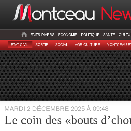
FAITS-DIVERS
ECONOMIE
POLITIQUE
SANTÉ
CULTU
ETAT CIVIL
SORTIR
SOCIAL
AGRICULTURE
MONTCEAU ET
MARDI 2 DÉCEMBRE 2025 À 09:48
Le coin des «bouts d’ch