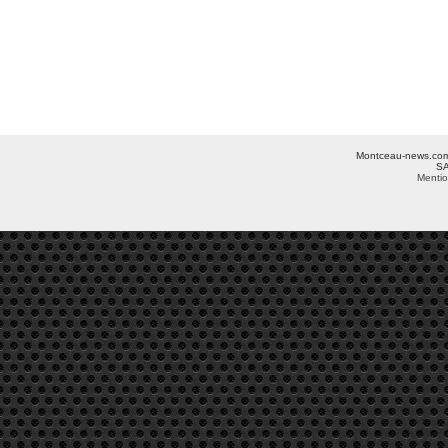
Montceau-news.com ©
SA
Mentio