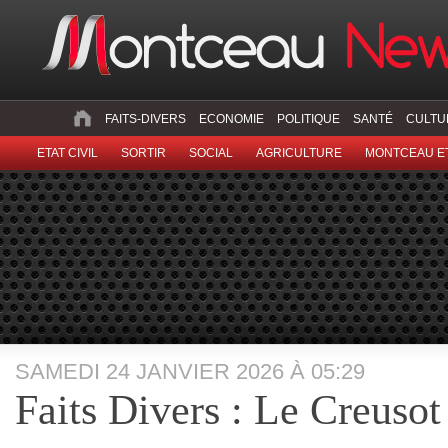
FAITS-DIVERS
ECONOMIE
POLITIQUE
SANTÉ
CULTU
ETAT CIVIL
SORTIR
SOCIAL
AGRICULTURE
MONTCEAU ET
SAMEDI 24 JANVIER 2026 À 05:29
Faits Divers : Le Creusot