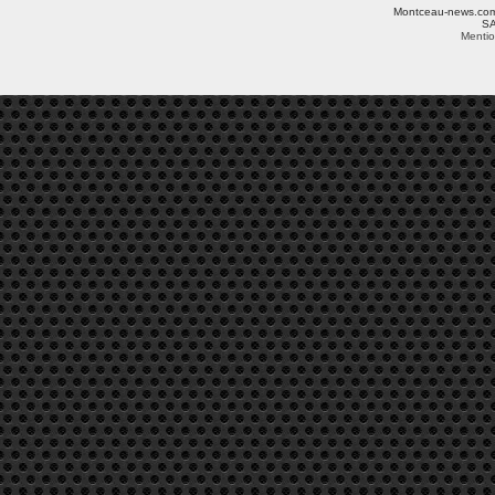
Montceau-news.com ©
SA
Mentio