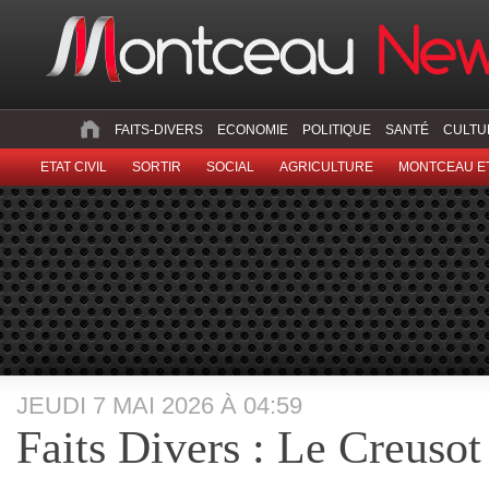
FAITS-DIVERS
ECONOMIE
POLITIQUE
SANTÉ
CULTU
ETAT CIVIL
SORTIR
SOCIAL
AGRICULTURE
MONTCEAU ET
JEUDI 7 MAI 2026 À 04:59
Faits Divers : Le Creusot