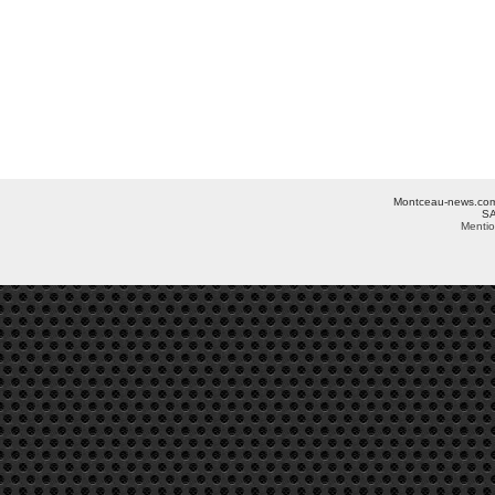
Montceau-news.com ©
SA
Mentio