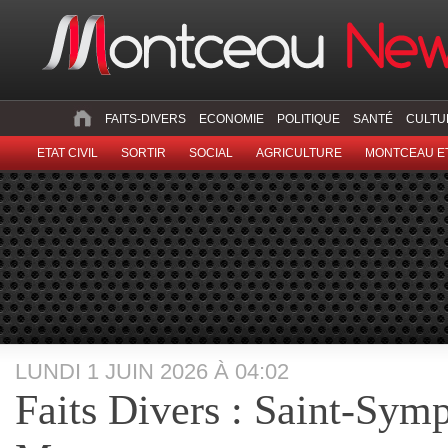
FAITS-DIVERS
ECONOMIE
POLITIQUE
SANTÉ
CULTU
ETAT CIVIL
SORTIR
SOCIAL
AGRICULTURE
MONTCEAU ET
LUNDI 1 JUIN 2026 À 04:02
Faits Divers : Saint-Sym