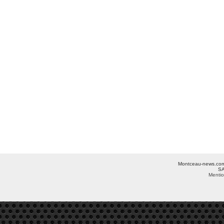
Montceau-news.com ©
SA
Mentio