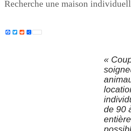
Recherche une maison individuell
Facebook
Twitter
Reddit
Partager
« Coup
soigne
animau
locati
individ
de 90 
entièr
possib