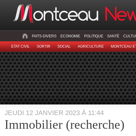
FAITS-DIVERS
ECONOMIE
POLITIQUE
SANTÉ
CULTU
ETAT CIVIL
SORTIR
SOCIAL
AGRICULTURE
MONTCEAU ET
JEUDI 12 JANVIER 2023 À 11:44
Immobilier (recherche)