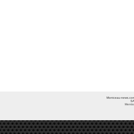
Montceau-news.com ©
SA
Mentio