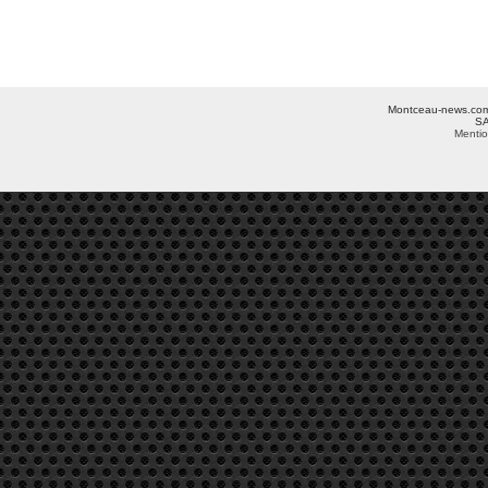
Montceau-news.com ©
SA
Mentio