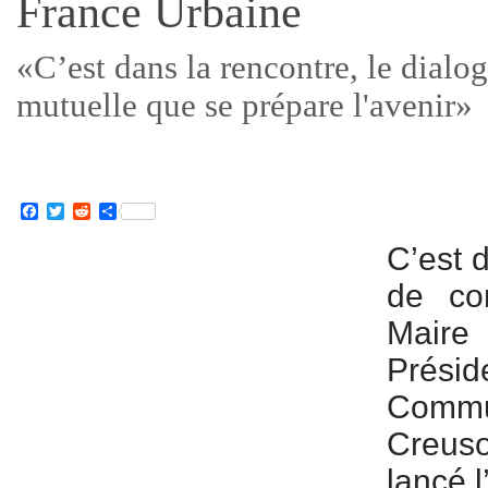
France Urbaine
«C’est dans la rencontre, le dialo
mutuelle que se prépare l'avenir»
Facebook
Twitter
Reddit
Partager
C’est d
de con
Mair
Pré
Commu
Creus
lancé 