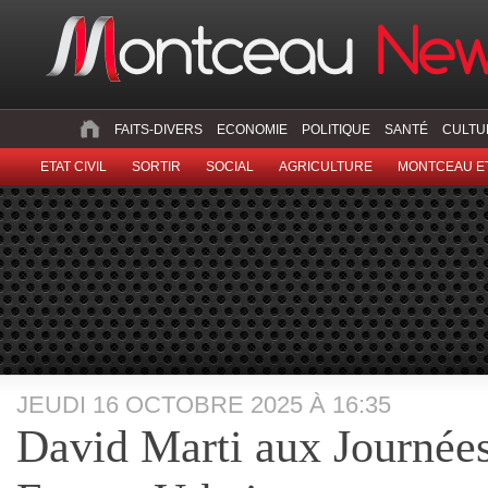
FAITS-DIVERS
ECONOMIE
POLITIQUE
SANTÉ
CULTU
ETAT CIVIL
SORTIR
SOCIAL
AGRICULTURE
MONTCEAU ET
JEUDI 16 OCTOBRE 2025 À 16:35
David Marti aux Journées