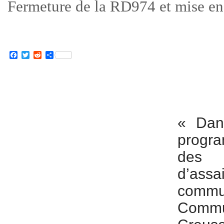
Fermeture de la RD974 et mise en
Facebook
Twitter
Reddit
Partager
« Dan
progra
de
d’ass
commu
Comm