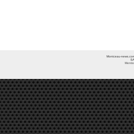
Montceau-news.com ©
SA
Mentio