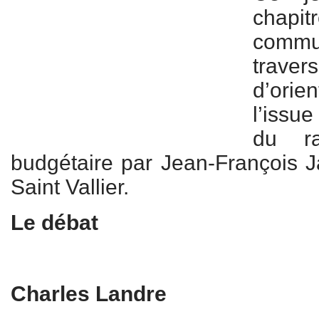
chap
commun
trav
d’orie
l’issu
du rap
budgétaire par Jean-François Ja
Saint Vallier.
Le débat
Charles Landre