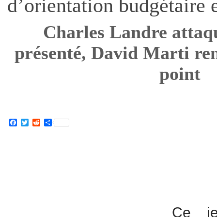
d’orientation budgétaire e
Charles Landre attaqu
présenté, David Marti rem
point
Facebook
Twitter
Reddit
Partager
Ce je