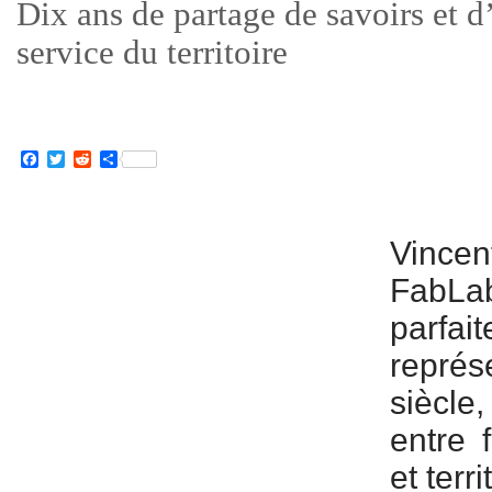
Dix ans de partage de savoirs et 
service du territoire
Facebook
Twitter
Reddit
Partager
Vince
FabLa
parfai
représ
siècle
entre 
et terr