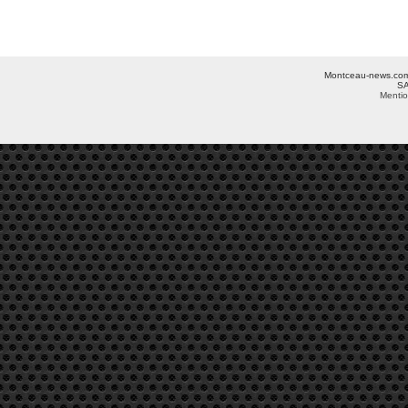
Montceau-news.com ©
SA
Mentio