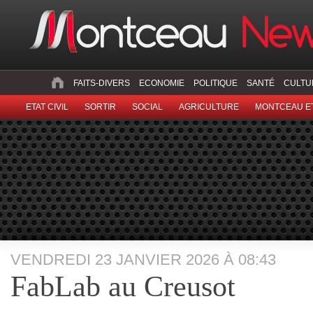
FAITS-DIVERS
ECONOMIE
POLITIQUE
SANTÉ
CULTU
ETAT CIVIL
SORTIR
SOCIAL
AGRICULTURE
MONTCEAU ET
VENDREDI 23 JANVIER 2026 À 08:43
FabLab au Creusot