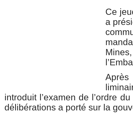
Ce jeud
a prési
comm
mandat
Mine
l’Emba
Aprè
limina
introduit l’examen de l’ordre du
délibérations a porté sur la gou