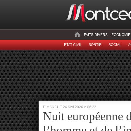
FAITS-DIVERS
ECONOMIE
ETAT CIVIL
SORTIR
SOCIAL
A
DIMANCHE 24 MAI 2026 À 06:22
Nuit européenne 
l’homme et de l’in