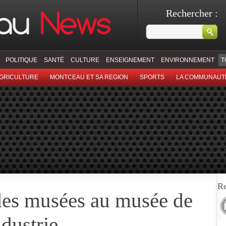
Rechercher :
POLITIQUE
SANTÉ
CULTURE
ENSEIGNEMENT
ENVIRONNEMENT
T
GRICULTURE
MONTCEAU ET SA REGION
SPORTS
LA COMMUNAUT
Re
des musées au musée de
dustrie