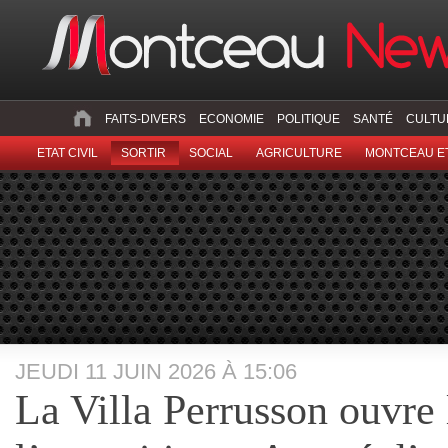
FAITS-DIVERS
ECONOMIE
POLITIQUE
SANTÉ
CULTU
ETAT CIVIL
SORTIR
SOCIAL
AGRICULTURE
MONTCEAU ET
JEUDI 11 JUIN 2026 À 15:06
La Villa Perrusson ouvre 