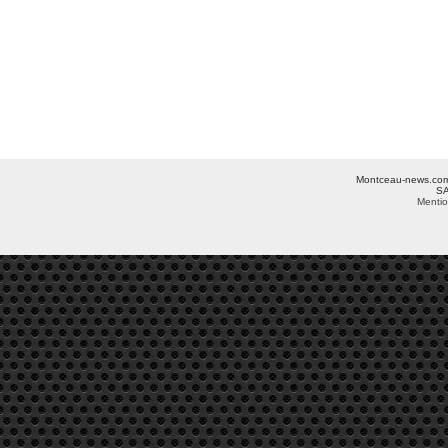
Montceau-news.com ©
SA
Mentio