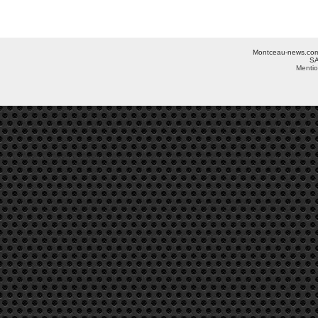
Montceau-news.com ©
SA
Mentio