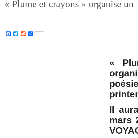
« Plume et crayons » organise un
Facebook
Twitter
Reddit
Partager
« Plu
organ
poési
printe
Il aur
mars 2
VOYA