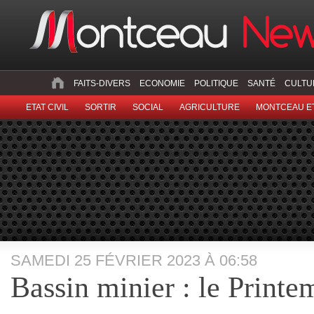
FAITS-DIVERS
ECONOMIE
POLITIQUE
SANTÉ
CULTU
ETAT CIVIL
SORTIR
SOCIAL
AGRICULTURE
MONTCEAU ET
SAMEDI 25 FÉVRIER 2023 À 06:58
Bassin minier : le Printe