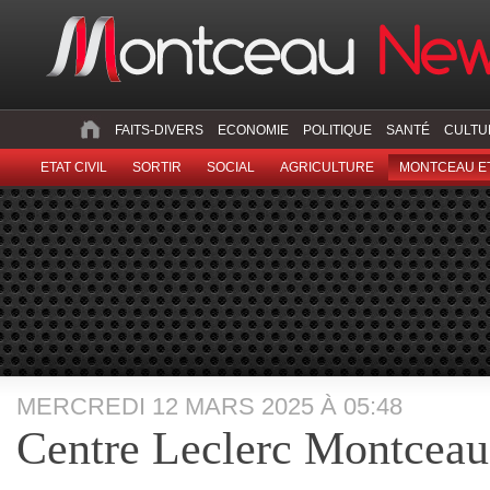
FAITS-DIVERS
ECONOMIE
POLITIQUE
SANTÉ
CULTU
ETAT CIVIL
SORTIR
SOCIAL
AGRICULTURE
MONTCEAU ET
MERCREDI 12 MARS 2025 À 05:48
Centre Leclerc Montceau