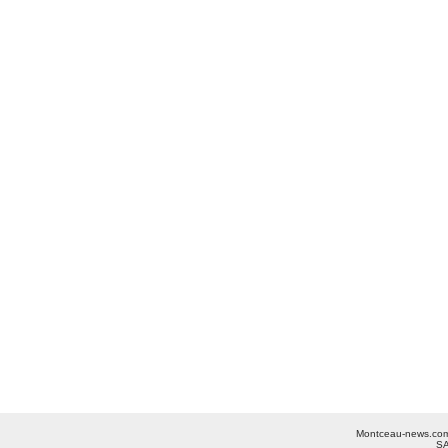
Montceau-news.com ©
SA