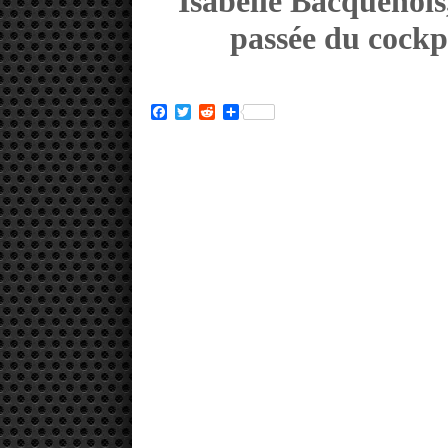
Isabelle Bacquenois, 
passée du cockp
Facebook
Twitter
Reddit
Partager