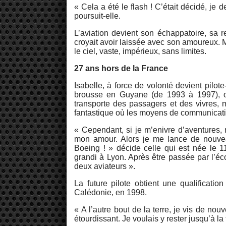
« Cela a été le flash ! C’était décidé, je
poursuit-elle.
L’aviation devient son échappatoire, sa re
croyait avoir laissée avec son amoureux. Ma
le ciel, vaste, impérieux, sans limites.
27 ans hors de la France
Isabelle, à force de volonté devient pilote
brousse en Guyane (de 1993 à 1997), où
transporte des passagers et des vivres,
fantastique où les moyens de communicat
« Cependant, si je m’enivre d’aventures
mon amour. Alors je me lance de nouveau
Boeing ! » décide celle qui est née le
grandi à Lyon. Après être passée par l’éc
deux aviateurs ».
La future pilote obtient une qualificat
Calédonie, en 1998.
« A l’autre bout de la terre, je vis de n
étourdissant. Je voulais y rester jusqu’à la