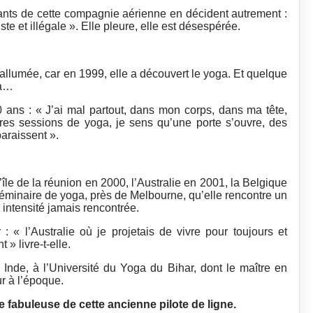
ants de cette compagnie aérienne en décident autrement :
ste et illégale ». Elle pleure, elle est désespérée.
 allumée, car en 1999, elle a découvert le yoga. Et quelque
era…
 ans : « J’ai mal partout, dans mon corps, dans ma tête,
es sessions de yoga, je sens qu’une porte s’ouvre, des
araissent ».
île de la réunion en 2000, l’Australie en 2001, la Belgique
séminaire de yoga, près de Melbourne, qu’elle rencontre un
e intensité jamais rencontrée.
r : « l’Australie où je projetais de vivre pour toujours et
 » livre-t-elle.
n Inde, à l’Université du Yoga du Bihar, dont le maître en
r à l’époque.
 fabuleuse de cette ancienne pilote de ligne.