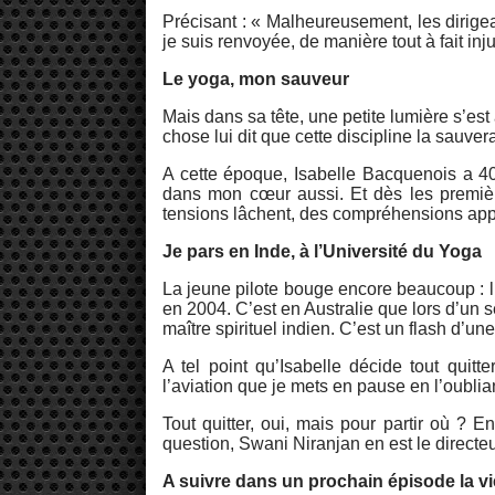
Précisant : « Malheureusement, les dirige
je suis renvoyée, de manière tout à fait inju
Le yoga, mon sauveur
Mais dans sa tête, une petite lumière s’est
chose lui dit que cette discipline la sauv
A cette époque, Isabelle Bacquenois a 40
dans mon cœur aussi. Et dès les premièr
tensions lâchent, des compréhensions app
Je pars en Inde, à l’Université du Yoga
La jeune pilote bouge encore beaucoup : l’
en 2004. C’est en Australie que lors d’un 
maître spirituel indien. C’est un flash d’un
A tel point qu’Isabelle décide tout quitte
l’aviation que je mets en pause en l’oubliant
Tout quitter, oui, mais pour partir où ? E
question, Swani Niranjan en est le directeu
A suivre dans un prochain épisode la vie