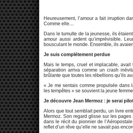
Heureusement, l’amour a fait irruption da
Comme elle…
Dans le tumulte de la jeunesse, ils étaie
amour aussi ardent qu’imprévisible. Leur 
bousculant le monde. Ensemble, ils avaient 
Je suis complétement perdue
Mais le temps, cruel et implacable, avait
séparation arriva comme un crash inévita
brûlante que toutes les rébellions qu’ils a
« Je me sentais comme propulsée dans la
les tempêtes » se souvient la jeune femme
Je découvre Jean Mermoz : je serai pilot
Alors que tout semblait perdu, un livre e
Mermoz. Son regard glisse sur les pages e
dans le récit du pionnier de l’Aéropostal
reflet d’un rêve qu’elle ne savait pas encore