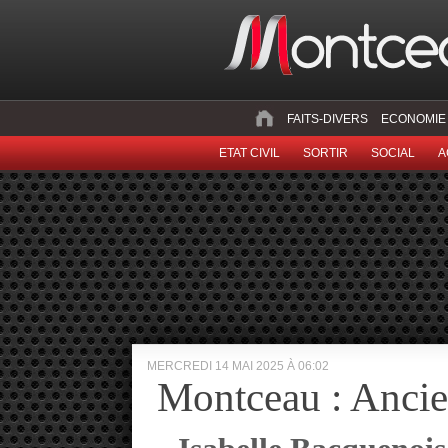
FAITS-DIVERS
ECONOMIE
ETAT CIVIL
SORTIR
SOCIAL
A
MERCREDI 14 MAI 2025 À 06:02
Montceau : Ancien