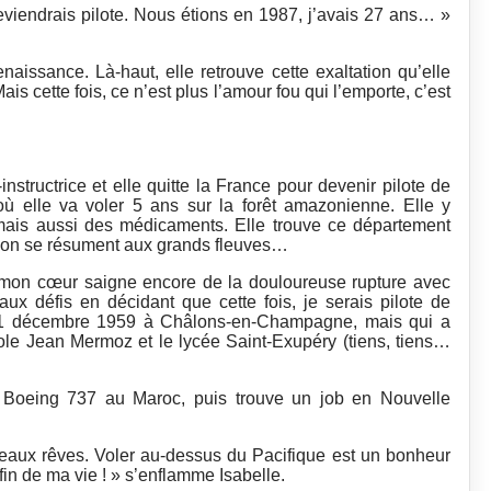
 deviendrais pilote. Nous étions en 1987, j’avais 27 ans… »
naissance. Là-haut, elle retrouve cette exaltation qu’elle
is cette fois, ce n’est plus l’amour fou qui l’emporte, c’est
-instructrice et elle quitte la France pour devenir pilote de
 elle va voler 5 ans sur la forêt amazonienne. Elle y
 mais aussi des médicaments. Elle trouve ce département
ion se résument aux grands fleuves…
, mon cœur saigne encore de la douloureuse rupture avec
x défis en décidant que cette fois, je serais pilote de
 11 décembre 1959 à Châlons-en-Champagne, mais qui a
ole Jean Mermoz et le lycée Saint-Exupéry (tiens, tiens…
ion Boeing 737 au Maroc, puis trouve un job en Nouvelle
ouveaux rêves. Voler au-dessus du Pacifique est un bonheur
 fin de ma vie ! » s’enflamme Isabelle.