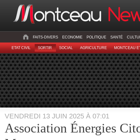
FAITS-DIVERS
ECONOMIE
POLITIQUE
SANTÉ
CULTU
ETAT CIVIL
SORTIR
SOCIAL
AGRICULTURE
MONTCEAU ET
VENDREDI 13 JUIN 2025 À 07:01
Association Énergies Cit