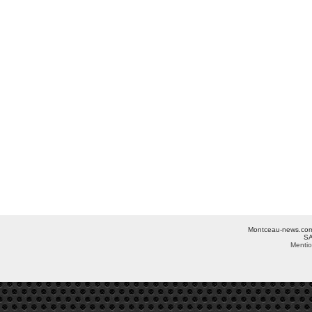
Montceau-news.com ©
SA
Mentio