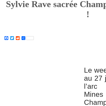
Sylvie Rave sacrée Cham
!
Facebook
Twitter
Reddit
Partager
Le wee
au 27 j
l’arc
Mines s
Champ