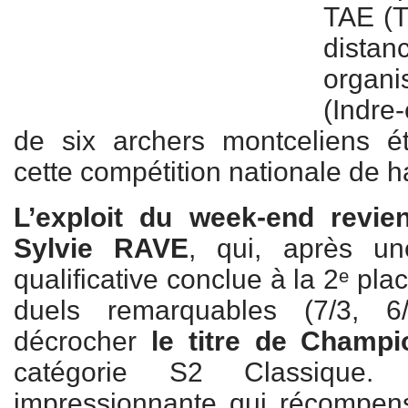
TAE (Ti
distan
organi
(Indre
de six archers montceliens ét
cette compétition nationale de h
L’exploit du week-end revie
Sylvie RAVE
, qui, après un
qualificative conclue à la 2ᵉ pl
duels remarquables (7/3, 6
décrocher
le titre de Champ
catégorie S2 Classique.
impressionnante qui récompe