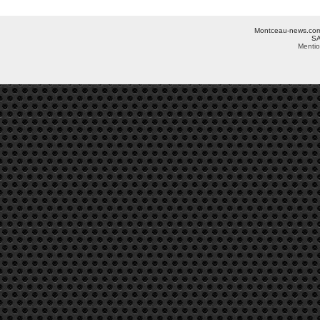
Montceau-news.com ©
SA
Mentio