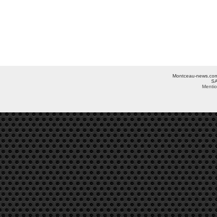
Montceau-news.com ©
SA
Mentio