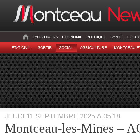
FAITS-DIVERS
ECONOMIE
POLITIQUE
SANTÉ
CULTU
ETAT CIVIL
SORTIR
SOCIAL
AGRICULTURE
MONTCEAU ET
JEUDI 11 SEPTEMBRE 2025 À 05:18
Montceau-les-Mines – A