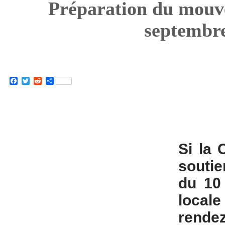
Préparation du mouv
septembr
Facebook
Twitter
Reddit
Partager
Si la
soutie
du 10 
local
rend