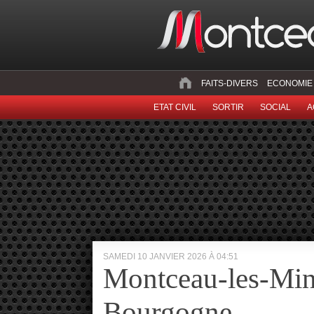
FAITS-DIVERS
ECONOMIE
ETAT CIVIL
SORTIR
SOCIAL
A
SAMEDI 10 JANVIER 2026 À 04:51
Montceau-les-Min
Bourgogne