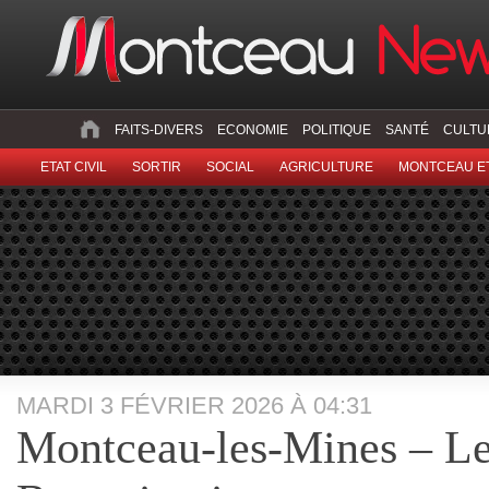
FAITS-DIVERS
ECONOMIE
POLITIQUE
SANTÉ
CULTU
ETAT CIVIL
SORTIR
SOCIAL
AGRICULTURE
MONTCEAU ET
MARDI 3 FÉVRIER 2026 À 04:31
Montceau-les-Mines – Le