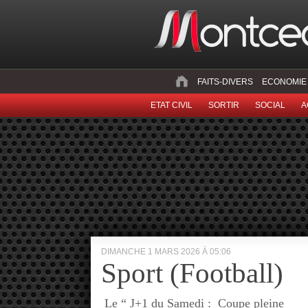
FAITS-DIVERS
ECONOMIE
ETAT CIVIL
SORTIR
SOCIAL
A
DIMANCHE 1 MARS 2026 À 05:06
Sport (Football)
Le “ J+1 du Samedi : Coupe pleine