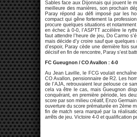
Sables face aux Dijonnais qui jouent le m
meilleure des manières, son prochain dé
Paray répond au défi imposé par les ho
compact qui gêne fortement la profession
procure quelques situations et notamment
en échec à 0-0, l’ASPTT accélère le ryth
faut attendre l’heure de jeu, Do Carmo s’
mais décide d’y croire sauf que quelques 
d’espoir, Paray cède une dernière fois su
décisif en fin de rencontre, Paray s’est ba
FC Gueugnon / CO Avallon : 4-0
Au Jean Laville, le FCG voulait enchaîne
CO Avallon, pensionnaire de R2. Les hom
de l’AJA, retrouvaient leur pelouse ce sam
cela va être le cas, mais Gueugnon disp
conquérant, en première période, les deu
score par son milieu créatif, Enzo Germai
ouverture du score prématurée en 2ème mi-
fin de match sera marqué par la réalisat
arrêts de jeu. Victoire 4-0 et qualification