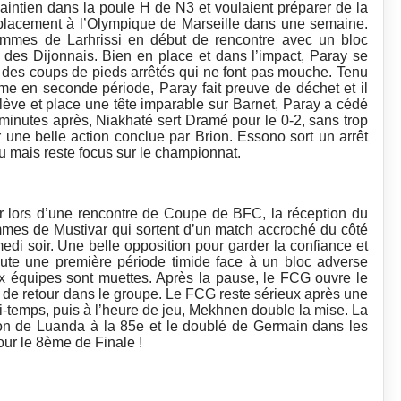
aintien dans la poule H de N3 et voulaient préparer de la
placement à l’Olympique de Marseille dans une semaine.
mmes de Larhrissi en début de rencontre avec un bloc
 des Dijonnais. Bien en place et dans l’impact, Paray se
 des coups de pieds arrêtés qui ne font pas mouche. Tenu
me en seconde période, Paray fait preuve de déchet et il
élève et place une tête imparable sur Barnet, Paray a cédé
minutes après, Niakhaté sert Dramé pour le 0-2, sans trop
r une belle action conclue par Brion. Essono sort un arrêt
ttu mais reste focus sur le championnat.
r lors d’une rencontre de Coupe de BFC, la réception du
mes de Mustivar qui sortent d’un match accroché du côté
edi soir. Une belle opposition pour garder la confiance et
ute une première période timide face à un bloc adverse
x équipes sont muettes. Après la pause, le FCG ouvre le
n de retour dans le groupe. Le FCG reste sérieux après une
temps, puis à l’heure de jeu, Mekhnen double la mise. La
ion de Luanda à la 85e et le doublé de Germain dans les
 pour le 8ème de Finale !