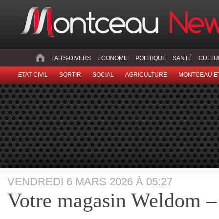
FAITS-DIVERS
ECONOMIE
POLITIQUE
SANTÉ
CULTU
ETAT CIVIL
SORTIR
SOCIAL
AGRICULTURE
MONTCEAU ET
VENDREDI 6 MARS 2026 À 05:27
Votre magasin Weldom –