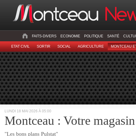
FAITS-DIVERS
ECONOMIE
POLITIQUE
SANTÉ
CULTU
ETAT CIVIL
SORTIR
SOCIAL
AGRICULTURE
MONTCEAU ET
LUNDI 18 MAI 2026 À 05:00
Montceau : Votre magasin
"Les bons plans Pulstat"