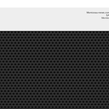
Montceau-news.com ©
SA
Mentio