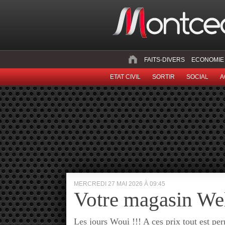
FAITS-DIVERS
ECONOMIE
ETAT CIVIL
SORTIR
SOCIAL
A
MERCREDI 27 MAI 2026 À 09:45
Votre magasin W
Les jours Woui !!! A ces prix tout est pe