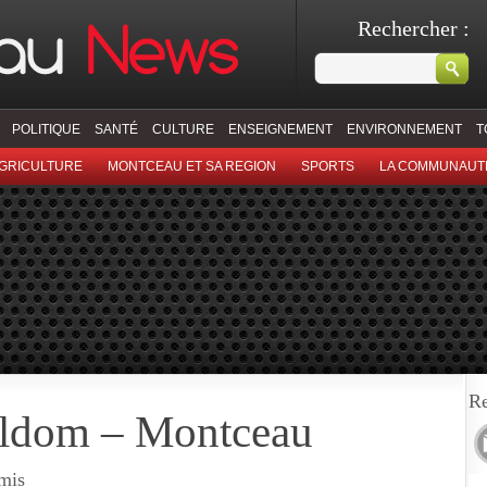
Rechercher :
POLITIQUE
SANTÉ
CULTURE
ENSEIGNEMENT
ENVIRONNEMENT
T
GRICULTURE
MONTCEAU ET SA REGION
SPORTS
LA COMMUNAUT
Re
eldom – Montceau
rmis