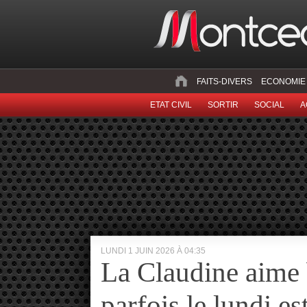
FAITS-DIVERS
ECONOMIE
ETAT CIVIL
SORTIR
SOCIAL
A
LUNDI 1 JUIN 2026 À 04:35
La Claudine aime 
parfois le lundi e