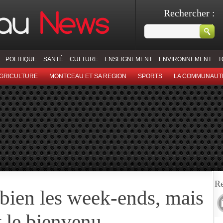
Rechercher :
POLITIQUE
SANTÉ
CULTURE
ENSEIGNEMENT
ENVIRONNEMENT
T
GRICULTURE
MONTCEAU ET SA REGION
SPORTS
LA COMMUNAUT
Re
bien les week-ends, mais
st le bienvenu…