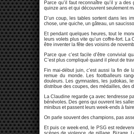
Parce qu’il faut reconnaître qu’il y a de
quinze ans et qui découvrent seulement m
D’un coup, les tables sortent dans les i
chose, une quiche, un gâteau, un saucisson,
Et pendant quelques heures, tout le mond
leurs volets plus vite qu’un coffre-fort. La C
être inventer la fête des voisins de novembr
Parce que c’est facile d’être convivial qu
C’est plus compliqué quand il pleut de trav
Fin mai-début juin, c’est aussi la fin de 
remue du monde. Les footballeurs rang
douleurs. Les gymnastes, les judokas, les
distribue des coupes, des médailles, des 
La Claudine regarde ça avec tendresse parce
bénévoles. Des gens qui ouvrent les salles,
minibus et passent leurs week-ends à faire 
On parle souvent des champions, pas assez
Et puis ce week-end, le PSG est redeven
scènes de violence, de pillage. Bizarre,