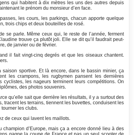
s gens qui habitent à dix mètres les uns des autres depuis
aintenant le prénom du monsieur d’en face.
mpasses, les cours, les parkings, chacun apporte quelque
 trois chips et deux bouteilles de rosé.
e se parle. Même ceux qui, le reste de l’année, ferment
laudine trouve ça plutôt joli. Elle se dit qu’il faudrait peut-
e, de janvier ou de février.
and il fait vingt-cinq degrés et que les oiseaux chantent.
ers.
la saison sportive. Et là encore, dans le bassin minier, ça
ent les crampons, les rugbymen pansent les dernières
 cyclistes, les nageurs terminent leurs compétitions. On
diplômes, des photos souvenirs.
 qu’elle sait que derrière les résultats, il y a surtout des
 tracent les terrains, tiennent les buvettes, conduisent les
tourner les clubs.
 de ceux qui lavent les maillots.
u champion d’Europe, mais ça a encore donné lieu à des
 Lens gagne la coupe de France et pas un seul scooter de