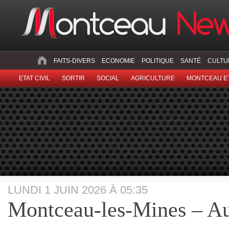
FAITS-DIVERS
ECONOMIE
POLITIQUE
SANTÉ
CULTU
ETAT CIVIL
SORTIR
SOCIAL
AGRICULTURE
MONTCEAU ET
LUNDI 1 JUIN 2026 À 05:35
Montceau-les-Mines – Au